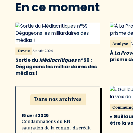
En ce moment
Analyse
3
Revue
6 août 2026
À
La Pro
prisme de
Sortie du
Médiacritiques
n°59 :
Dégageons les milliardaires des
médias !
Dans nos archives
Communi
15 avril 2025
« Guillau
Condamnations du RN :
être la v
saturation de la comm’, discrédit