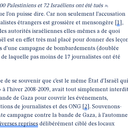
0 Palestiniens et 72 Israéliens ont été tués »
.
ue l’on puisse dire. Car non seulement l’accusation
alistes étrangers est grossière et mensongère
[
1
]
,
r les autorités israéliennes elles-mêmes a de quoi
raël est en effet très mal placé pour donner des leço
s d’une campagne de bombardements (doublée
 de laquelle pas moins de 17 journalistes ont été
ile de se souvenir que c’est le même État d’Israël qui
» à l’hiver 2008-2009, avait tout simplement interdi
bande de Gaza pour couvrir les événements,
ations de journalistes et des ONG
[
2
]
. Souvenons-
ente campagne contre la bande de Gaza, à l’automne
iverses reprises
délibérément ciblé des locaux