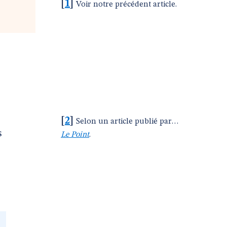
[
1
]
Voir notre précédent article.
[
2
]
Selon un article publié par…
s
Le Point
.