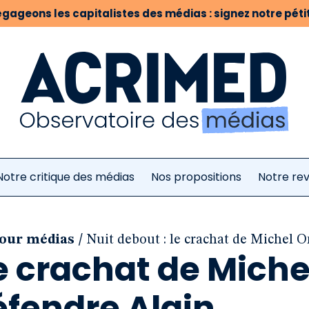
gageons les capitalistes des médias : signez notre pétit
Notre critique des médias
Nos propositions
Notre re
/
pour médias
Nuit debout : le crachat de Michel 
le crachat de Miche
éfendre Alain