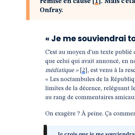
remise en cause
[
1
]
. Mais c’é
Onfray.
« Je me souviendrai t
C’est au moyen d’un texte publié d
que celui qui avait annoncé, en n
médiatique »
[
2
]
, est venu à la re
« Les noctambules de la Républiqu
limites de la décence, reléguant l
au rang de commentaires amicaux 
On exagère ? À peine. Ça comme
Je crois que je me souviendra