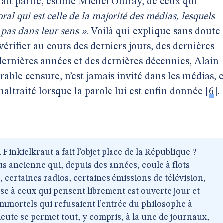
 fait partie, estime Michel Onfray, de ceux qui
oral qui est celle de la majorité des médias, lesquels
 pas dans leur sens »
. Voilà qui explique sans doute
rifier au cours des derniers jours, des dernières
dernières années et des dernières décennies, Alain
rable censure, n’est jamais invité dans les médias, e
altraité lorsque la parole lui est enfin donnée
[
6
]
.
Finkielkraut a fait l’objet place de la République ?
s ancienne qui, depuis des années, coule à flots
 certaines radios, certaines émissions de télévision,
sse à ceux qui pensent librement est ouverte jour et
 Immortels qui refusaient l’entrée du philosophe à
meute se permet tout, y compris, à la une de journaux,