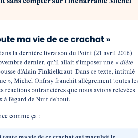
tait sans compter sur l’inénarrable Michel
oute ma vie de ce crachat »
ans la dernière livraison du Point (21 avril 2016)
ovembre dernier, qu’il allait s’imposer une
« diète
scousse d’Alain Finkielkraut. Dans ce texte, intitulé
e », Michel Onfray franchit allègrement toutes le
es réactions outrancières que nous avions relevées
à l’égard de Nuit debout.
nce comme ça :
i toute ma vie de ce crachat qui maculait le