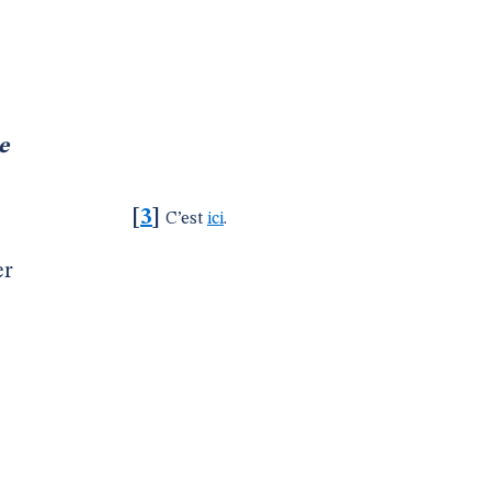
e
[
3
]
C’est
ici
.
er