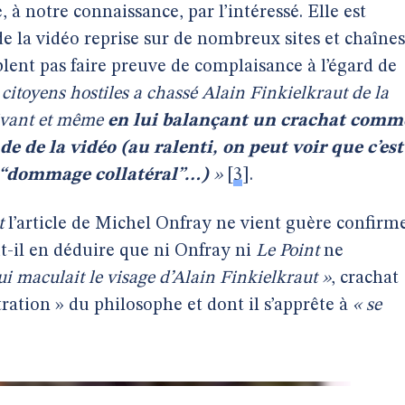
, à notre connaissance, par l’intéressé. Elle est
 la vidéo reprise sur de nombreux sites et chaînes
blent pas faire preuve de complaisance à l’égard de
itoyens hostiles a chassé Alain Finkielkraut de la
tivant et même
en lui balançant un crachat comm
de de la vidéo (au ralenti, on peut voir que c’est
 “dommage collatéral”…)
»
[
3
]
.
t
l’article de Michel Onfray ne vient guère confirm
ut-il en déduire que ni Onfray ni
Le Point
ne
ui maculait le visage d’Alain Finkielkraut »
, crachat
ation » du philosophe et dont il s’apprête à
« se