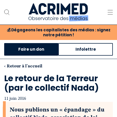
💰
Dégageons les capitalistes des médias : signez
notre pétition !
Notre association
Faire un don
Infolettre
Notre critique des médias
Nos propositions
‹ Retour à l'accueil
Le retour de la Terreur
Notre revue
(par le collectif Nada)
Boutique
11 juin 2016
Nous publions un « épandage » du