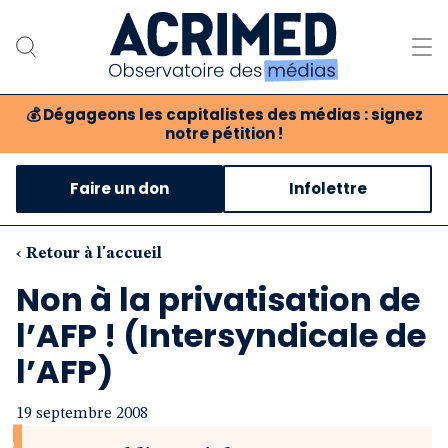
💰
Dégageons les capitalistes des médias : signez
notre pétition !
Notre association
Faire un don
Infolettre
Notre critique des médias
Nos propositions
‹ Retour à l'accueil
Non à la privatisation de
Notre revue
l’AFP ! (Intersyndicale de
Boutique
l’AFP)
19 septembre 2008