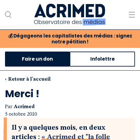
💰
Dégageons les capitalistes des médias : signez
notre pétition !
Notre association
Faire un don
Infolettre
Notre critique des médias
Nos propositions
‹ Retour à l'accueil
Merci !
Notre revue
Par
Acrimed
Boutique
5 octobre 2010
Il y a quelques mois, en deux
articles :
« Acrimed et "la folle