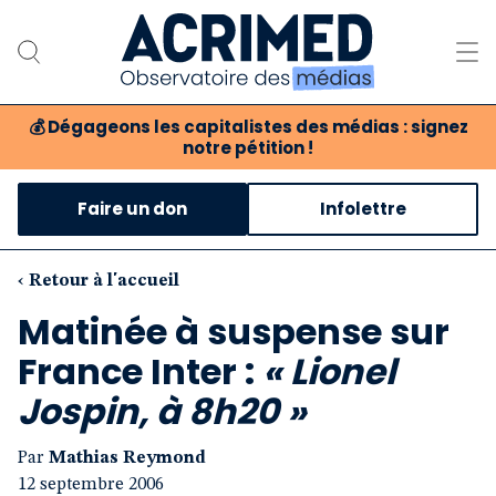
💰
Dégageons les capitalistes des médias : signez
notre pétition !
Notre association
Faire un don
Infolettre
Notre critique des médias
Nos propositions
‹ Retour à l'accueil
Matinée à suspense sur
Notre revue
France Inter :
« Lionel
Boutique
Jospin, à 8h20 »
Par
Mathias Reymond
12 septembre 2006