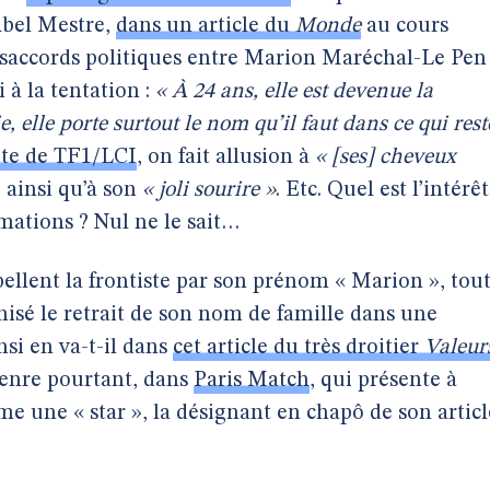
Abel Mestre,
dans un article du
Monde
au cours
désaccords politiques entre Marion Maréchal-Le Pen
i à la tentation :
« À 24 ans, elle est devenue la
e, elle porte surtout le nom qu’il faut dans ce qui rest
site de TF1/LCI
, on fait allusion à
« [ses] cheveux
, ainsi qu’à son
« joli sourire »
. Etc. Quel est l’intérêt
rmations ? Nul ne le sait…
ppellent la frontiste par son prénom « Marion », tou
sé le retrait de son nom de famille dans une
nsi en va-t-il dans
cet article du très droitier
Valeur
genre pourtant, dans
Paris Match
, qui présente à
 une « star », la désignant en chapô de son articl