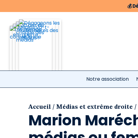
💰
Dé
Notre association
/
/
Accueil
Médias et extrême droite
Marion Marécha
médias ou fem