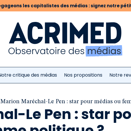
gageons les capitalistes des médias : signez notre pétit
Notre critique des médias
Nos propositions
Notre re
Marion Maréchal-Le Pen : star pour médias ou fe
l-Le Pen : star p
me politique ?