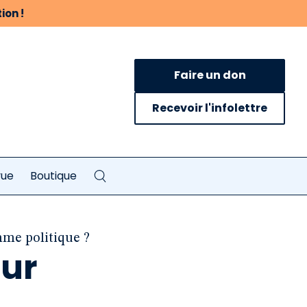
ion !
Faire un don
Recevoir l'infolettre
vue
Boutique
mme politique ?
our