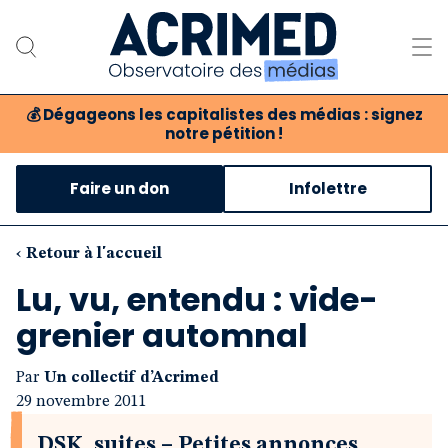
💰
Dégageons les capitalistes des médias : signez
notre pétition !
Notre association
Faire un don
Infolettre
Notre critique des médias
Nos propositions
‹ Retour à l'accueil
Lu, vu, entendu : vide-
Notre revue
grenier automnal
Boutique
Par
Un collectif d’Acrimed
29 novembre 2011
DSK, suites – Petites annonces