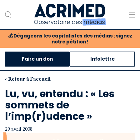
💰
Dégageons les capitalistes des médias : signez
notre pétition !
Notre association
Faire un don
Infolettre
Notre critique des médias
Nos propositions
‹ Retour à l'accueil
Lu, vu, entendu : « Les
Notre revue
sommets de
Boutique
l’imp(r)udence »
29 avril 2008