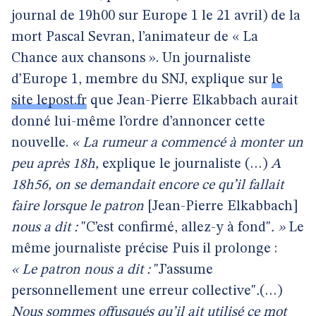
journal de 19h00 sur Europe 1 le 21 avril) de la
mort Pascal Sevran, l’animateur de « La
Chance aux chansons ». Un journaliste
d’Europe 1, membre du SNJ, explique sur
le
site lepost.fr
que Jean-Pierre Elkabbach aurait
donné lui-même l’ordre d’annoncer cette
nouvelle.
« La rumeur a commencé à monter
un
peu après 18h,
explique le journaliste (…)
A
18h56, on se demandait encore ce qu’il fallait
faire lorsque le patron
[Jean-Pierre Elkabbach]
nous a dit :
"C’est confirmé, allez-y à fond"
. »
Le
même journaliste précise Puis il prolonge :
« Le patron nous a dit :
"J’assume
personnellement une erreur collective"
.
(…)
Nous sommes offusqués qu’il ait utilisé ce mot