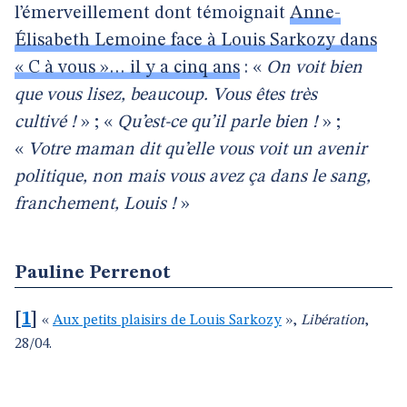
l’émerveillement dont témoignait
Anne-
Élisabeth Lemoine face à Louis Sarkozy dans
« C à vous »… il y a cinq ans
: «
On voit bien
que vous lisez, beaucoup. Vous êtes très
cultivé !
» ; «
Qu’est-ce qu’il parle bien !
» ;
«
Votre maman dit qu’elle vous voit un avenir
politique, non mais vous avez ça dans le sang,
franchement, Louis !
»
Pauline Perrenot
[
1
]
«
Aux petits plaisirs de Louis Sarkozy
»,
Libération
,
28/04.