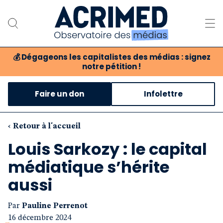
💰
Dégageons les capitalistes des médias : signez
notre pétition !
Notre association
Faire un don
Infolettre
Notre critique des médias
Nos propositions
‹ Retour à l'accueil
Louis Sarkozy : le capital
Notre revue
médiatique s’hérite
Boutique
aussi
Par
Pauline Perrenot
16 décembre 2024