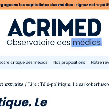
gageons les capitalistes des médias : signez notre pétit
Notre critique des médias
Nos propositions
Notre re
/
et extraits
Lire : Télé-politique. Le sarkoberlusc
tique. Le