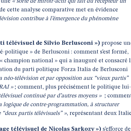
e une
« sorte de miroir-actif qui fait du récepteur un
 de cette analyse comparative met en évidence
élévision contribue à l’émergence du phénomène
ti télévisuel de Silvio Berlusconi »)
propose un
lé-politique » de Berlusconi : comment s’est formé,
« champion national » qui a inauguré et consacré l
tion du parti politique Forza Italia de Berlusconi
 néo-télévision et par opposition aux “vieux partis”
 RAI »
; comment, plus précisément le politique lui-
télévisuel continué par d’autres moyens »
; commen
sa logique de contre-programmation, à structurer
“deux partis télévisuels” »
, représentant deux Italie
vage télévisuel de Nicolas Sarkozy »)
s’efforce de