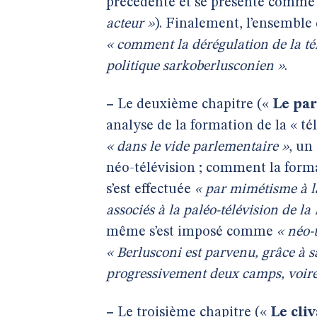
précédente et se présente comm
acteur »
). Finalement, l’ensemble
« comment la dérégulation de la t
politique sarkoberlusconien »
.
–
Le deuxième chapitre («
Le par
analyse de la formation de la « té
« dans le vide parlementaire »
,
un 
néo-télévision ; comment la forma
s’est effectuée
« par mimétisme à la
associés à la paléo-télévision de la
même s’est imposé comme
« néo-
« Berlusconi est parvenu, grâce à 
progressivement deux camps, voire 
–
Le troisième chapitre («
Le cli