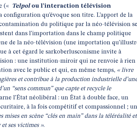
e («
Telpol
ou l’interaction télévision
la configuration qu’évoque son titre.
L’apport de la
a contamination du politique par la néo-télévision s
sistent dans l’importation dans le champ politique
ène de la néo-télévision (une importation qu’illustr
joue à cet égard le sarkoberlusconisme invite à
évision : une institution-miroir qui ne renvoie à rien
lation avec le public et qui, en même temps,
« livre
gières et contribue à la production industrielle d’un
d’un “sens commun” que capte et recycle le
arne l’État néolibéral : un État à double face, un
écuritaire, à la fois compétitif et compassionnel ; u
es mises en scène “clés en main” dans la téléréalité et
 et ses victimes »
.