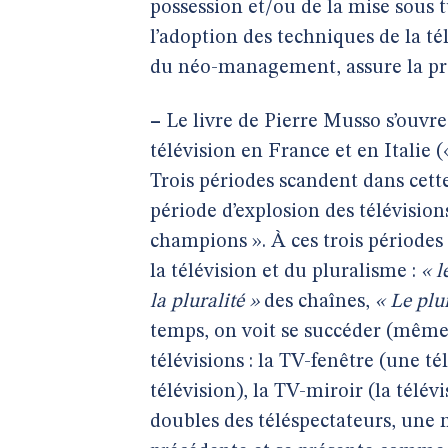
possession et/ou de la mise sous tu
l’adoption des techniques de la té
du néo-management, assure la pro
–
Le livre de Pierre Musso s’ouvre
télévision en France et en Italie 
Trois périodes scandent dans cette
période d’explosion des télévisio
champions ». À ces trois périodes
la télévision et du pluralisme :
« l
la pluralité »
des chaînes,
« Le plu
temps, on voit se succéder (même s
télévisions : la TV-fenêtre (une 
télévision), la TV-miroir (la télév
doubles des téléspectateurs, une n