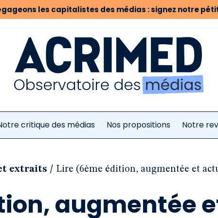
gageons les capitalistes des médias : signez notre pétit
Notre critique des médias
Nos propositions
Notre re
/
et extraits
Lire (6ème édition, augmentée et actual
ition, augmentée e