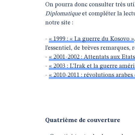
On pourra donc consulter très ut
Diplomatique
et compléter la lectu
notre site :
-
« 1999 : « La guerre du Kosovo »
l’essentiel, de brèves remarques, r
-
« 2001-2002 : Attentats aux Etat
-
« 2003 : L’Irak et la guerre amér
-
« 2010-2011 : révolutions arabes
Quatrième de couverture