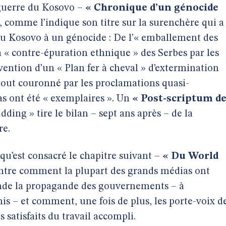
 guerre du Kosovo –
« Chronique d’un génocide
 comme l’indique son titre sur la surenchère qui a
au Kosovo à un génocide : De l’« emballement des
la « contre-épuration ethnique » des Serbes par les
vention d’un « Plan fer à cheval » d’extermination
out couronné par les proclamations quasi-
s ont été « exemplaires ». Un
« Post-scriptum d
dding » tire le bilan – sept ans après – de la
re.
 qu’est consacré le chapitre suivant –
« Du World
ontre comment la plupart des grands médias ont
ande la propagande des gouvernements – à
s – et comment, une fois de plus, les porte-voix d
satisfaits du travail accompli.