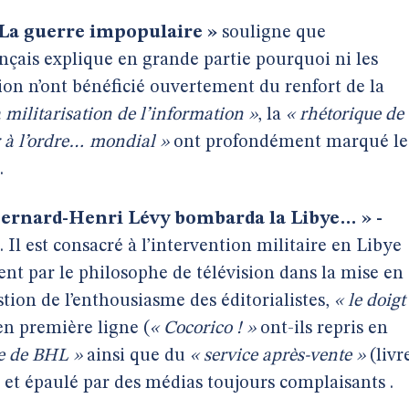
: La guerre impopulaire »
souligne que
çais explique en grande partie pourquoi ni les
asion n’ont bénéficié ouvertement du renfort de la
a militarisation de l’information »
, la
« rhétorique de
r à l’ordre… mondial »
ont profondément marqué le
.
Bernard-Henri Lévy bombarda la Libye… » -
 Il est consacré à l’intervention militaire en Libye
ent par le philosophe de télévision dans la mise en
stion de l’enthousiasme des éditorialistes,
« le doigt
 en première ligne (
« Cocorico ! »
ont-ils repris en
e de BHL »
ainsi que du
« service après-vente »
(livr
et épaulé par des médias toujours complaisants .