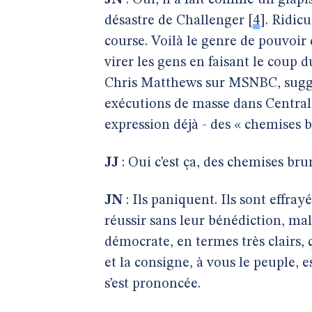
JN
: Oui, il a fait comme un glapi
désastre de Challenger
[
4
]
. Ridic
course. Voilà le genre de pouvoir 
virer les gens en faisant le coup 
Chris Matthews sur MSNBC, suggéra
exécutions de masse dans Central 
expression déjà - des « chemises
JJ
: Oui c’est ça, des chemises br
JN
: Ils paniquent. Ils sont effra
réussir sans leur bénédiction, malg
démocrate, en termes très clairs, 
et la consigne, à vous le peuple, e
s’est prononcée.