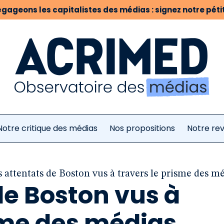
gageons les capitalistes des médias : signez notre pétit
Notre critique des médias
Nos propositions
Notre re
s attentats de Boston vus à travers le prisme des m
de Boston vus à
sme des médias