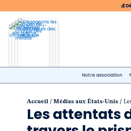
💰
Dé
Notre association
/
/
Accueil
Médias aux États-Unis
Le
Les attentats 
travers le pri