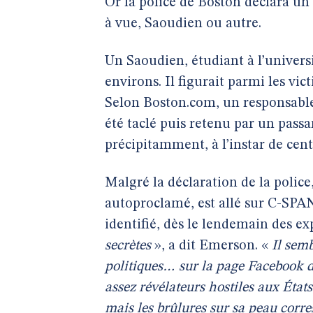
Or la police de Boston déclara un 
à vue, Saoudien ou autre.
Un Saoudien, étudiant à l’univers
environs. Il figurait parmi les vi
Selon Boston.com, un responsable 
été taclé puis retenu par un passa
précipitamment, à l’instar de cen
Malgré la déclaration de la polic
autoproclamé, est allé sur C-SPAN
identifié, dès le lendemain des ex
secrètes
», a dit Emerson. «
Il semb
politiques… sur la page Facebook d
assez révélateurs hostiles aux États-
mais les brûlures sur sa peau corr