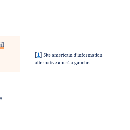
il
[
1
]
Site américain d’information
alternative ancré à gauche.
e