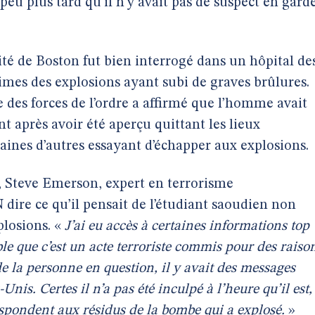
peu plus tard qu’il n’y avait pas de suspect en gard
ité de Boston fut bien interrogé dans un hôpital de
ctimes des explosions ayant subi de graves brûlures.
des forces de l’ordre a affirmé que l’homme avait
nt après avoir été aperçu quittant les lieux
taines d’autres essayant d’échapper aux explosions.
e, Steve Emerson, expert en terrorisme
 dire ce qu’il pensait de l’étudiant saoudien non
plosions. «
J’ai eu accès à certaines informations top
le que c’est un acte terroriste commis pour des raiso
e la personne en question, il y avait des messages
Unis. Certes il n’a pas été inculpé à l’heure qu’il est,
espondent aux résidus de la bombe qui a explosé.
»