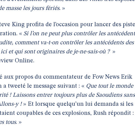
e masse les jours fériés
. »
eve King profita de l’occasion pour lancer des pist
ration. «
Si l’on ne peut plus contrôler les antécédent
udite, comment va-t-on contrôler les antécédents des
ici et qui sont originaires de je-ne-sais-où ?
»
Review Online.
paré aux propos du commentateur de Fow News Erik
h a tweeté le message suivant : «
Que tout le monde
rité ! Laissons entrer toujours plus de Saoudiens sans
Allons-y !
» Et lorsque quelqu’un lui demanda si les
ient coupables de ces explosions, Rush répondit :
es tous
. »