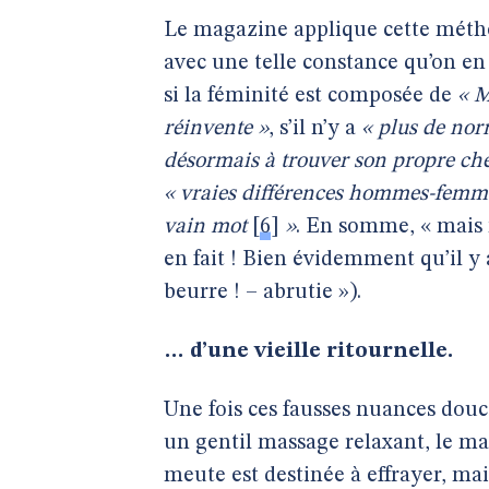
Le magazine applique cette méthod
avec une telle constance qu’on en 
si la féminité est composée de
« M
réinvente »
, s’il n’y a
« plus de nor
désormais à trouver son propre ch
« vraies différences hommes-femm
vain mot
[
6
]
»
. En somme, « mais n
en fait ! Bien évidemment qu’il y 
beurre ! – abrutie »).
… d’une vieille ritournelle.
Une fois ces fausses nuances dou
un gentil massage relaxant, le ma
meute est destinée à effrayer, mai