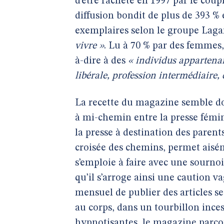
d’être racheté en 1997 par le coup
diffusion bondit de plus de 393 % 
exemplaires selon le groupe Laga
vivre »
. Lu à 70 % par des femmes
à-dire à des
« individus appartenan
libérale, profession intermédiaire, 
La recette du magazine semble don
à mi-chemin entre la presse fémini
la presse à destination des parents
croisée des chemins, permet aisé
s’emploie à faire avec une sourno
qu’il s’arroge ainsi une caution 
mensuel de publier des articles se r
au corps, dans un tourbillon inc
hypnotisantes, le magazine parcou