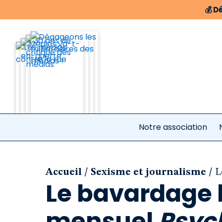
💰
Dé
Notre association
/
/
Accueil
Sexisme et journalisme
L
Le bavardage 
mensuel
Psyc