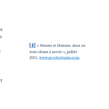
s
n
[
4
]
« Femme et Homme, deux ou
s
trois choses à savoir »
, juillet
2011,
www.psychologies.com
.
it