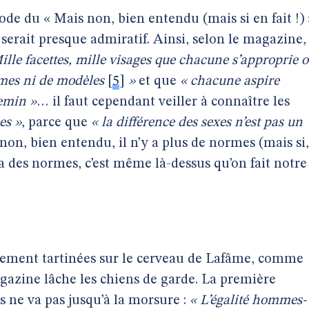
e du « Mais non, bien entendu (mais si en fait !) 
serait presque admiratif. Ainsi, selon le magazine,
ille facettes, mille visages que chacune s’approprie 
mes ni de modèles
[
5
]
»
et que
« chacune aspire
emin »
… il faut cependant veiller à connaître les
es »
, parce que
« la différence des sexes n’est pas un
on, bien entendu, il n’y a plus de normes (mais si,
a des normes, c’est même là-dessus qu’on fait notre
cement tartinées sur le cerveau de Lafâme, comme
gazine lâche les chiens de garde. La première
s ne va pas jusqu’à la morsure :
« L’égalité hommes-