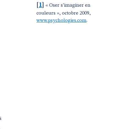
[
1
]
« Oser s’imaginer en
couleurs », octobre 2009,
www.psychologies.com
.
s
t