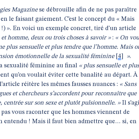
gies Magazine
se débrouille afin de ne pas paraître
en le faisant gaiement. C’est le concept du « Mais
!) ». En voici un exemple concret, tiré d’un article
t homme, deux ou trois choses à savoir »
:
« On vou
me plus sensuelle et plus tendre que l’homme. Mais o
ension émotionnelle de la sexualité féminine
[
4
]
»
.
la sexualité féminine au final
« plus sensuelle et plu
nt qu’on voulait éviter cette banalité au départ. À
l’article réitère les mêmes fausses nuances :
« Sans
ogues et chercheurs s’accordent pour reconnaître que
, centrée sur son sexe et plutôt pulsionnelle. »
Il s’ag
a pas vous raconter que les hommes viennent de
 entendu ! Mais il faut bien admettre que… si, en