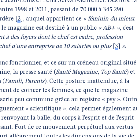
le Jean-Louis et Perla Servan-Schreiber. Dès lors, la
entre 1998 et 2011, passant de 70 000 à 345 290
rdère
[
2
]
, auquel appartient ce
« féminin du mieux
, le magazine est destiné à un public
« AB+ »
, c’est-
t à des foyers dont le chef est cadre, profession
chef d’une entreprise de 10 salariés ou plus
[
3
]
»
.
c fonctionner, et ce sur un créneau original situé
ne, la presse santé (
Santé Magazine
,
Top Santé
) et
 (
Famili
,
Parents
). Cette posture inattendue, à la
ment de coincer les femmes, ce que le magazine
iserie peu commune grâce au registre « psy ». Outr
vaguement « scientifique », cela permet également a
envoyant la balle, du corps à l’esprit et de l’esprit
essant. Fort de ce mouvement perpétuel aux vertus
rt allègrement toutes les dimensions de la vie de