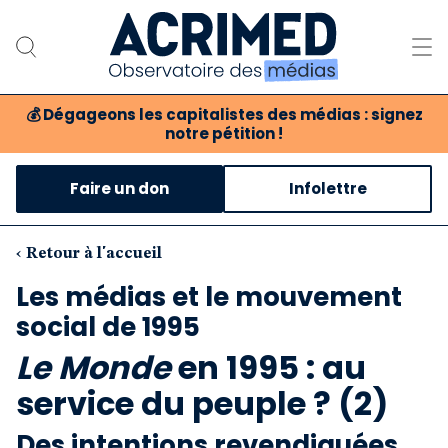
💰
Dégageons les capitalistes des médias : signez
notre pétition !
Notre association
Faire un don
Infolettre
Notre critique des médias
Nos propositions
‹ Retour à l'accueil
Les médias et le mouvement
Notre revue
social de 1995
Boutique
Le Monde
en 1995 : au
service du peuple ? (2)
Des intentions revendiquées