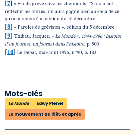
[
7
]
« Fin de grève chez les cheminots : "Si on a fait
réfléchir les autres, on aura gagné bien au-delà de ce
qu’on a obtenu" », édition du 16 décembre.
[
8
]
« Paroles de grévistes », édition du 5 décembre
[
9
]
Thibau, Jacques,
« Le Monde », 1944-1996 : histoire
d’un journal, un journal dans l’histoire
, p. 500.
[
10
]
Le Débat, mai-août 1996, n°90, p. 183.
Mots-clés
Le Monde
Edwy Plenel
Le mouvement de 1995 et après