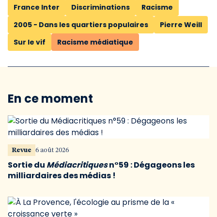
France Inter
Discriminations
Racisme
2005 - Dans les quartiers populaires
Pierre Weill
Sur le vif
Racisme médiatique
En ce moment
Revue
6 août 2026
Sortie du
Médiacritiques
n°59 : Dégageons les
milliardaires des médias !