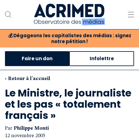
💰
Dégageons les capitalistes des médias : signez
notre pétition !
Notre association
Faire un don
Infolettre
Notre critique des médias
Nos propositions
‹ Retour à l'accueil
Le Ministre, le journaliste
Notre revue
et les pas « totalement
Boutique
français »
Par
Philippe Monti
12 novembre 2005