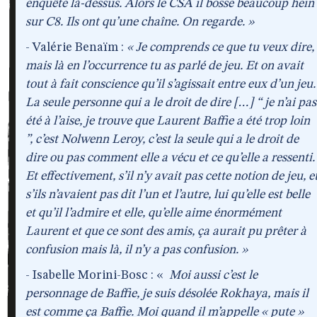
enquête là-dessus. Alors le CSA il bosse beaucoup hein
sur C8. Ils ont qu’une chaîne. On regarde. »
- Valérie Benaïm :
« Je comprends ce que tu veux dire,
mais là en l’occurrence tu as parlé de jeu. Et on avait
tout à fait conscience qu’il s’agissait entre eux d’un jeu.
La seule personne qui a le droit de dire […] “ je n’ai pas
été à l’aise, je trouve que Laurent Baffie a été trop loin
”, c’est Nolwenn Leroy, c’est la seule qui a le droit de
dire ou pas comment elle a vécu et ce qu’elle a ressenti.
Et effectivement, s’il n’y avait pas cette notion de jeu, e
s’ils n’avaient pas dit l’un et l’autre, lui qu’elle est belle
et qu’il l’admire et elle, qu’elle aime énormément
Laurent et que ce sont des amis, ça aurait pu prêter à
confusion mais là, il n’y a pas confusion. »
- Isabelle Morini-Bosc : «
Moi aussi c’est le
personnage de Baffie, je suis désolée Rokhaya, mais il
est comme ça Baffie. Moi quand il m’appelle « pute »