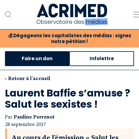
💰
Dégageons les capitalistes des médias : signez
notre pétition !
Notre association
Faire un don
Infolettre
Notre critique des médias
Nos propositions
‹ Retour à l'accueil
Laurent Baffie s’amuse ?
Notre revue
Salut les sexistes !
Boutique
Par
Pauline Perrenot
28 septembre 2017
Au cours de l’émission « Salut les