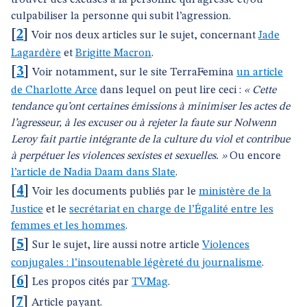
trouver des excuses à la personne qui agresse et/ou
culpabiliser la personne qui subit l’agression.
[
2
]
Voir nos deux articles sur le sujet, concernant
Jade
Lagardère
et
Brigitte Macron
.
[
3
]
Voir notamment, sur le site TerraFemina
un article
de Charlotte Arce
dans lequel on peut lire ceci :
« Cette
tendance qu’ont certaines émissions à minimiser les actes de
l’agresseur, à les excuser ou à rejeter la faute sur Nolwenn
Leroy fait partie intégrante de la culture du viol et contribue
à perpétuer les violences sexistes et sexuelles. »
Ou encore
l’article de Nadia Daam dans Slate
.
[
4
]
Voir les documents publiés par le
ministère de la
Justice
et le
secrétariat en charge de l’Égalité entre les
femmes et les hommes
.
[
5
]
Sur le sujet, lire aussi notre article
Violences
conjugales : l’insoutenable légèreté du journalisme
.
[
6
]
Les propos cités par
TVMag
.
[
7
]
Article payant.