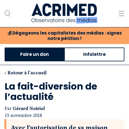
💰
Dégageons les capitalistes des médias : signez
notre pétition !
Notre association
Faire un don
Infolettre
Notre critique des médias
Nos propositions
‹ Retour à l'accueil
La fait-diversion de
Notre revue
l’actualité
Boutique
Par
Gérard Noiriel
15 novembre 2018
Avec l’autorisation de sa maison