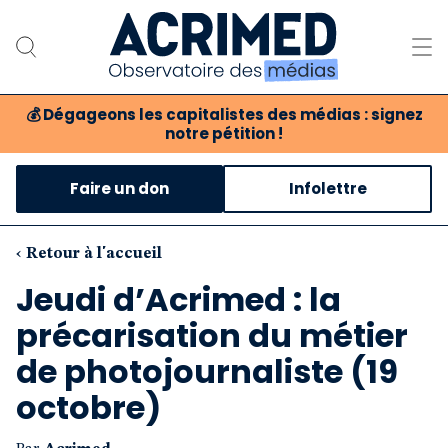
💰
Dégageons les capitalistes des médias : signez
notre pétition !
Notre association
Faire un don
Infolettre
Notre critique des médias
Nos propositions
‹ Retour à l'accueil
Jeudi d’Acrimed : la
Notre revue
précarisation du métier
Boutique
de photojournaliste (19
octobre)