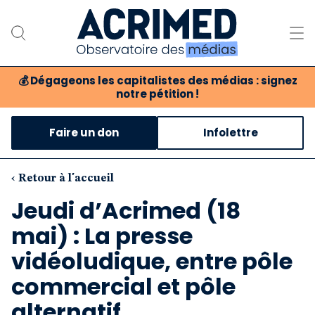
💰
Dégageons les capitalistes des médias : signez
notre pétition !
Notre association
Faire un don
Infolettre
Notre critique des médias
Nos propositions
‹ Retour à l'accueil
Jeudi d’Acrimed (18
Notre revue
mai) : La presse
Boutique
vidéoludique, entre pôle
commercial et pôle
alternatif