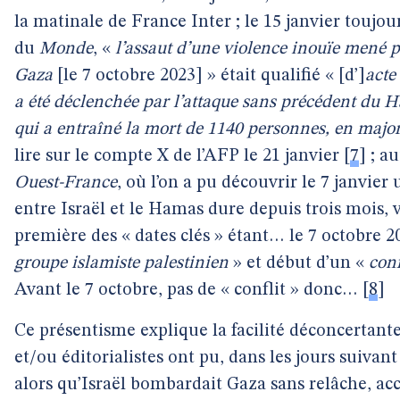
la matinale de France Inter ; le 15 janvier toujour
du
Monde
, «
l’assaut d’une violence inouïe mené
Gaza
[le 7 octobre 2023] » était qualifié « [d’]
acte
a été déclenchée par l’attaque sans précédent du Ham
qui a entraîné la mort de 1140 personnes, en majori
lire sur le compte X de l’AFP le 21 janvier
[
7
]
; au
Ouest-France
, où l’on a pu découvrir le 7 janvier
entre Israël et le Hamas dure depuis trois mois, vo
première des « dates clés » étant… le 7 octobre 2
groupe islamiste palestinien
» et début d’un «
conf
Avant le 7 octobre, pas de « conflit » donc…
[
8
]
Ce présentisme explique la facilité déconcertante
et/ou éditorialistes ont pu, dans les jours suiva
alors qu’Israël bombardait Gaza sans relâche, acco