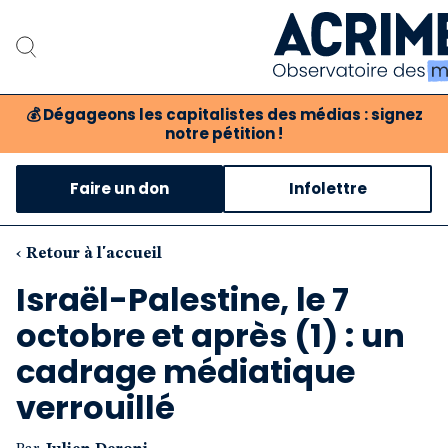
💰
Dégageons les capitalistes des médias : signez
notre pétition !
Notre associat
Faire un don
Infolettre
Notre critique des 
Nos propositio
‹ Retour à l'accueil
Israël-Palestine, le 7
Notre revue
octobre et après (1) : un
Boutique
cadrage médiatique
verrouillé