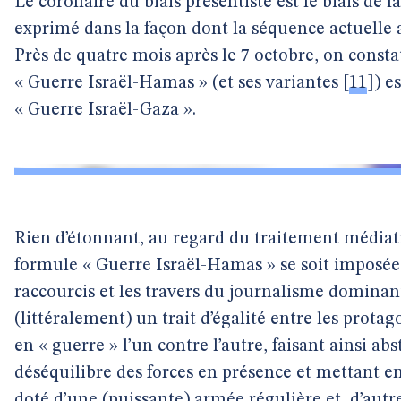
Le corollaire du biais présentiste est le biais de 
exprimé dans la façon dont la séquence actuelle 
Près de quatre mois après le 7 octobre, on const
« Guerre Israël-Hamas » (et ses variantes
[
11
]
) e
« Guerre Israël-Gaza ».
Rien d’étonnant, au regard du traitement médiati
formule « Guerre Israël-Hamas » se soit imposée 
raccourcis et les travers du journalisme dominan
(littéralement) un trait d’égalité entre les prota
en « guerre » l’un contre l’autre, faisant ainsi 
déséquilibre des forces en présence et mettant en
doté d’une (puissante) armée régulière et, d’autr