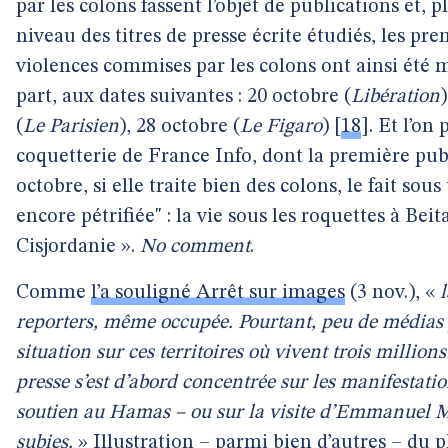
par les colons fassent l’objet de publications et,
niveau des titres de presse écrite étudiés, les pre
violences commises par les colons ont ainsi été m
part, aux dates suivantes : 20 octobre (
Libération
(
Le Parisien
), 28 octobre (
Le Figaro
)
[
18
]
. Et l’on
coquetterie de France Info, dont la première publ
octobre, si elle traite bien des colons, le fait sou
encore pétrifiée" : la vie sous les roquettes à Beit
Cisjordanie ».
No comment
.
Comme
l’a souligné Arrêt sur images
(3 nov.), «
l
reporters, même occupée. Pourtant, peu de médias 
situation sur ces territoires où vivent trois million
presse s’est d’abord concentrée sur les manifestati
soutien au Hamas – ou sur la visite d’Emmanuel M
subies.
» Illustration – parmi bien d’autres – du