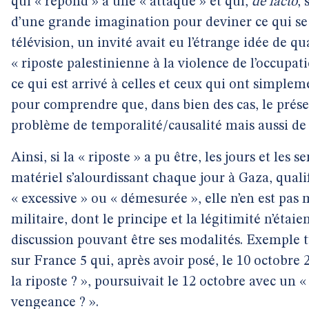
qui « répond » à une « attaque » et qui,
de facto
,
d’une grande imagination pour deviner ce qui se s
télévision, un invité avait eu l’étrange idée de qu
« riposte palestinienne à la violence de l’occupati
ce qui est arrivé à celles et ceux qui ont simple
pour comprendre que, dans bien des cas, le prés
problème de temporalité/causalité mais aussi de 
Ainsi, si la « riposte » a pu être, les jours et les
matériel s’alourdissant chaque jour à Gaza, quali
« excessive » ou « démesurée », elle n’en est pa
militaire, dont le principe et la légitimité n’étaie
discussion pouvant être ses modalités. Exemple ty
sur France 5 qui, après avoir posé, le 10 octobre 2
la riposte ? », poursuivait le 12 octobre avec un « 
vengeance ? ».