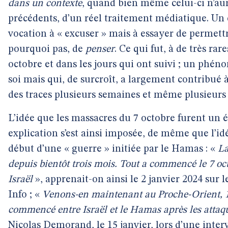
dans un contexte
, quand bien même celui-ci n’aurai
précédents, d’un réel traitement médiatique. Un c
vocation à « excuser » mais à essayer de permett
pourquoi pas, de
penser
. Ce qui fut, à de très rar
octobre et dans les jours qui ont suivi ; un phé
soi mais qui, de surcroît, a largement contribué à
des traces plusieurs semaines et même plusieurs 
L’idée que les massacres du 7 octobre furent un 
explication s’est ainsi imposée, de même que l’idé
début d’une « guerre » initiée par le Hamas : «
La
depuis bientôt trois mois. Tout a commencé le 7 o
Israël
», apprenait-on ainsi le 2 janvier 2024 sur 
Info ; «
Venons-en maintenant au Proche-Orient, 10
commencé entre Israël et le Hamas après les attaqu
Nicolas Demorand, le 15 janvier, lors d’une inte