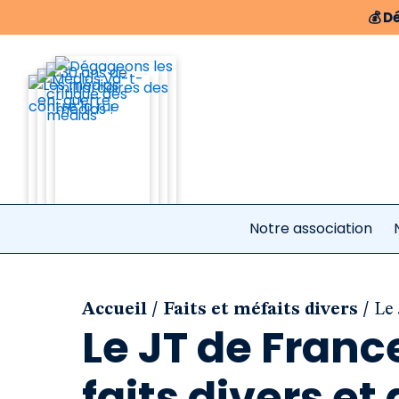
💰
Dé
Notre association
/
/
Accueil
Faits et méfaits divers
Le 
Le JT de France
faits divers et 