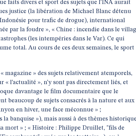
e faits divers et sport des sujets que l’INA aurait
ues justice (la libération de Michael Blanc détenu
ndonésie pour trafic de drogue), international
chée par la foudre », « Chine : incendie dans le villa
astrophes (les intempéries dans le Var). Ce qui
lume total. Au cours de ces deux semaines, le sport
e « magazine » des sujets relativement atemporels,
 « l’actualité », n’y sont pas directement liés, et
voque davantage le film documentaire que le
nt beaucoup de sujets consacrés à la nature et aux
anyon en hiver, une face méconnue » ;
 la banquise »), mais aussi à des thèmes historiqu
a mort » ; « Histoire : Philippe Druillet, "fils de