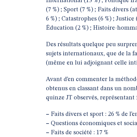
International (15 %) ; Politique f
(7 %) ; Sport (7 %) ; Faits divers 
6 %) ; Catastrophes (6 %) ; Justice
Éducation (2 %) ; Histoire-hommag
Des résultats quelque peu surpren
sujets internationaux, que de la f
(même en lui adjoignant celle inti
Avant d’en commenter la méthode e
obtenus en classant dans un nombr
quinze JT observés, représentant 
–
Faits divers et sport : 26 % de l’
–
Questions économiques et social
–
Faits de société : 17 %