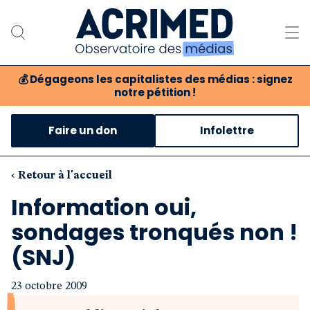
💰
Dégageons les capitalistes des médias : signez
notre pétition !
Notre association
Faire un don
Infolettre
Notre critique des médias
Nos propositions
‹ Retour à l'accueil
Information oui,
Notre revue
sondages tronqués non !
Boutique
(SNJ)
23 octobre 2009