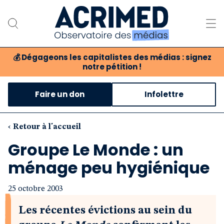
💰
Dégageons les capitalistes des médias : signez
notre pétition !
Notre association
Faire un don
Infolettre
Notre critique des médias
Nos propositions
‹ Retour à l'accueil
Groupe Le Monde : un
Notre revue
ménage peu hygiénique
Boutique
25 octobre 2003
Les récentes évictions au sein du