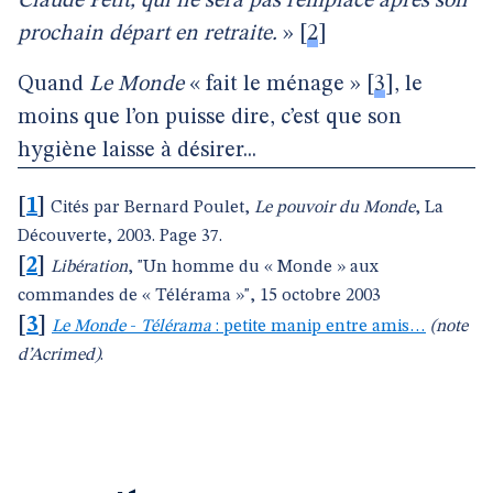
Claude Petit, qui ne sera pas remplacé après son
prochain départ en retraite.
»
[
2
]
Quand
Le Monde
« fait le ménage »
[
3
]
, le
moins que l’on puisse dire, c’est que son
hygiène laisse à désirer...
[
1
]
Cités par Bernard Poulet,
Le pouvoir du Monde
, La
Découverte, 2003. Page 37.
[
2
]
Libération
, "Un homme du « Monde » aux
commandes de « Télérama »", 15 octobre 2003
[
3
]
Le Monde
-
Télérama
: petite manip entre amis…
(note
d’Acrimed)
.