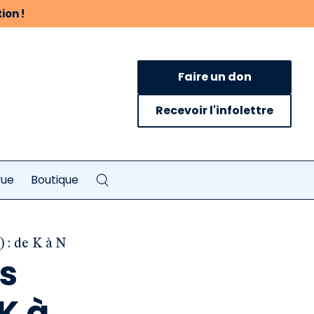
ion !
Faire un don
Recevoir l'infolettre
vue
Boutique
 : de K à N
es
K à