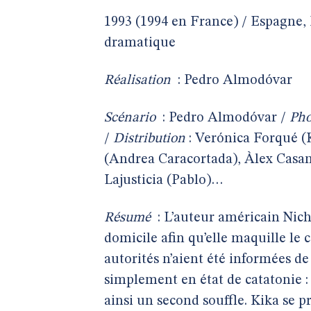
1993 (1994 en France) / Espagne, 
dramatique
Réalisation
:
Pedro Almodóvar
Scénario
: Pedro Almodóvar /
Pho
/
Distribution
: Verónica Forqué (K
(Andrea Caracortada), Àlex Casa
Lajusticia (Pablo)…
Résumé
: L’auteur américain Nich
domicile afin qu’elle maquille le
autorités n’aient été informées d
simplement en état de catatonie :
ainsi un second souffle. Kika se 