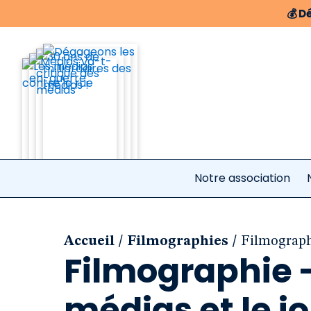
💰
Dé
Notre association
/
/
Accueil
Filmographies
Filmographi
Filmographie - 
médias et le jo