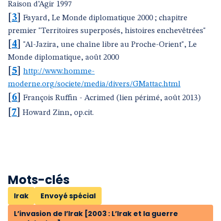
Raison d’Agir 1997
[
3
]
Fayard, Le Monde diplomatique 2000 ; chapitre
premier "Territoires superposés, histoires enchevêtrées"
[
4
]
"Al-Jazira, une chaîne libre au Proche-Orient", Le
Monde diplomatique, août 2000
[
5
]
http://www.homme-
moderne.org/societe/media/divers/GMattac.html
[
6
]
François Ruffin - Acrimed (lien périmé, août 2013)
[
7
]
Howard Zinn, op.cit.
Mots-clés
Irak
Envoyé spécial
L’invasion de l’Irak [2003 : L’Irak et la guerre