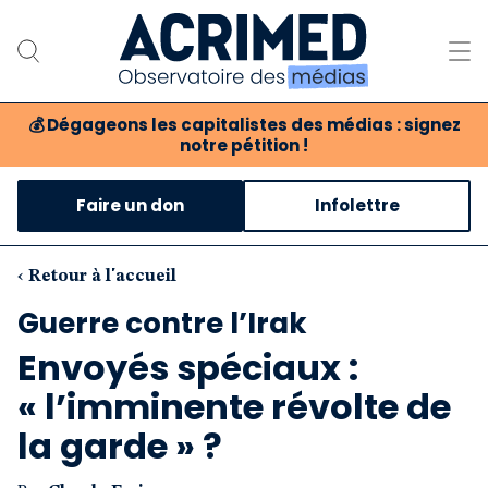
💰
Dégageons les capitalistes des médias : signez
notre pétition !
Notre association
Faire un don
Infolettre
Notre critique des médias
Nos propositions
‹ Retour à l'accueil
Guerre contre l’Irak
Notre revue
Envoyés spéciaux :
Boutique
« l’imminente révolte de
la garde » ?