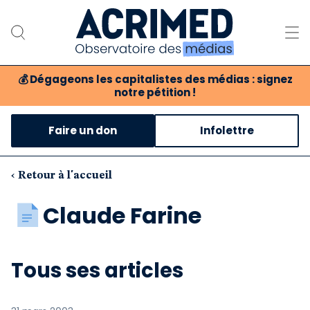
💰
Dégageons les capitalistes des médias : signez
notre pétition !
Notre association
Faire un don
Infolettre
Notre critique des médias
Nos propositions
‹ Retour à l'accueil
Notre revue
Claude Farine
Boutique
Tous ses articles