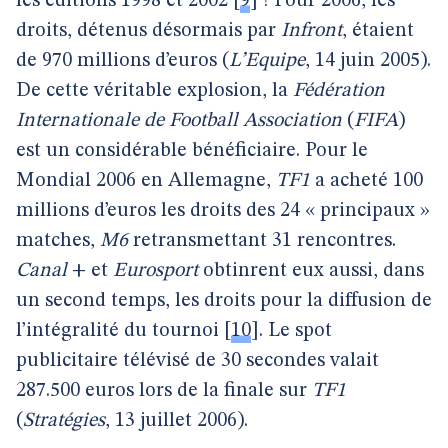
les éditions 1998 et 2002
[
9
]
!
Pour 2006, les
droits, détenus désormais par
Infront
, étaient
de 970 millions d’euros (
L’Equipe
, 14 juin 2005).
De cette véritable explosion, la
Fédération
Internationale de Football Association
(
FIFA
)
est un considérable bénéficiaire. Pour le
Mondial 2006 en Allemagne,
TF1
a acheté 100
millions d’euros les droits des 24 « principaux »
matches,
M6
retransmettant 31 rencontres.
Canal
+ et
Eurosport
obtinrent eux aussi, dans
un second temps, les droits pour la diffusion de
l’intégralité du tournoi
[
10
]
. Le spot
publicitaire télévisé de 30 secondes valait
287.500 euros lors de la finale sur
TF1
(
Stratégies
, 13 juillet 2006).