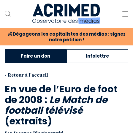
💰
Dégageons les capitalistes des médias : signez
notre pétition !
Notre association
Faire un don
Infolettre
Notre critique des médias
Nos propositions
‹ Retour à l'accueil
En vue de l’Euro de foot
Notre revue
de 2008 :
Le Match de
Boutique
football télévisé
(extraits)