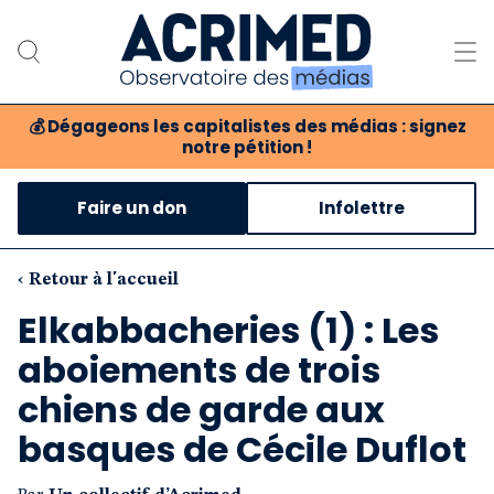
💰
Dégageons les capitalistes des médias : signez
notre pétition !
Notre association
Faire un don
Infolettre
Notre critique des médias
Nos propositions
‹ Retour à l'accueil
Elkabbacheries (1) : Les
Notre revue
aboiements de trois
Boutique
chiens de garde aux
basques de Cécile Duflot