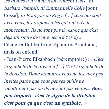
les invités il n’y a ni Jean-Vincent Placé, ni
Barbara Pompili, ni Emmanuelle Colle
[pour
Cosse]
, ni François de Rugy. […] ceux qui sont
avec vous, les responsables qui ont créé le
mouvement, ils ne sont pas là, est-ce que c’est
déjà un signe de votre accord ?
(sic)
»
Cécile Duflot tente de répondre. Brouhaha,
mais on entend :
- Jean-Pierre Elkabbach (péremptoire) :
« C’est
le symbole de la division
[…]
C’est le symbole de
la division.
Donc les autres vous ne les avez pas
invités parce que vous pensez qu’ils ne
viendraient pas ou ils ne sont pas venus...
Bon,
peu importe, c’est le signe de la division,
c’est pour ça que c’est un symbole.
»