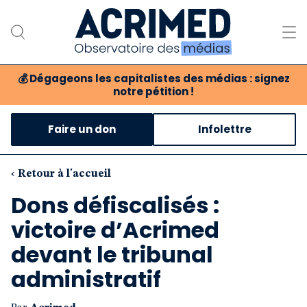
💰
Dégageons les capitalistes des médias : signez
notre pétition !
Notre association
Faire un don
Infolettre
Notre critique des médias
Nos propositions
‹ Retour à l'accueil
Dons défiscalisés :
Notre revue
victoire d’Acrimed
Boutique
devant le tribunal
administratif