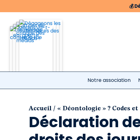
💰
Dé
Notre association
/
Accueil
« Déontologie » ? Codes et
Déclaration de
droits des jou