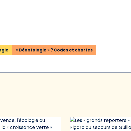
ogie
« Déontologie » ? Codes et chartes