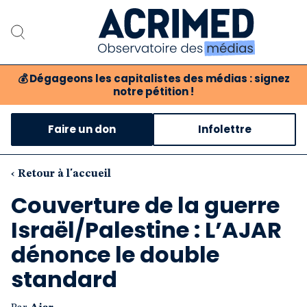
💰
Dégageons les capitalistes des médias : signez
notre pétition !
Notre association
Faire un don
Infolettre
Notre critique des médias
Nos propositions
‹ Retour à l'accueil
Couverture de la guerre
Notre revue
Israël/Palestine : L’AJAR
Boutique
dénonce le double
standard