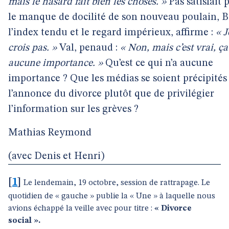
mais le hasard fait bien les choses. »
Pas satisfait 
le manque de docilité de son nouveau poulain, 
l’index tendu et le regard impérieux, affirme :
« J
crois pas. »
Val, penaud :
« Non, mais c’est vrai, ça
aucune importance. »
Qu’est ce qui n’a aucune
importance ? Que les médias se soient précipités
l’annonce du divorce plutôt que de privilégier
l’information sur les grèves ?
Mathias Reymond
(avec Denis et Henri)
[
1
]
Le lendemain, 19 octobre, session de rattrapage. Le
quotidien de « gauche » publie la « Une » à laquelle nous
avions échappé la veille avec pour titre :
« Divorce
social ».