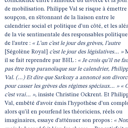
coïncidence entre l’annonce du divorce et la jou
de mobilisation. Philippe Val se risque à émettre
soupçon, en s’étonnant de la liaison entre le
calendrier social et politique d’un côté, et les alé
de la vie sentimentale des responsables politique
de l’autre :
« L’un c’est le jour des grèves, l’autre
[Ségolène Royal]
c’est le jour des législatives… »
M
il se fait reprendre par BHL :
« Je crois qu’il ne fa
pas être trop paranoïaque sur le calendrier, Philip
Val. (…) Et dire que Sarkozy a annoncé son divorc
pour casser les grèves des régimes spéciaux… »
« O
c’est vrai… »,
insiste Christine Ockrent. Et Philip
Val, embêté d’avoir émis l’hypothèse d’un complo
alors qu’il en pourfend les théoriciens, réels ou
imaginaires, essaye d’atténuer son propos :
« Non