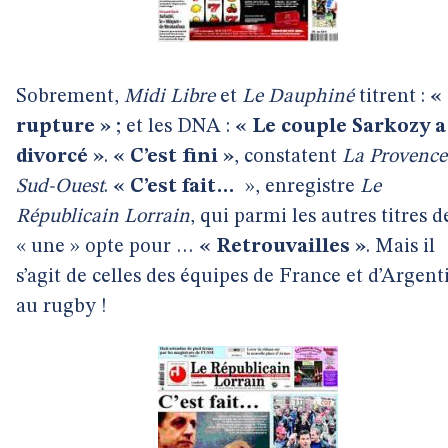
Sobrement,
Midi Libre
et
Le Dauphiné
titrent :
«
rupture »
; et les DNA :
« Le couple Sarkozy a
divorcé »
.
« C’est fini »
, constatent
La Provence
Sud-Ouest
.
« C’est fait…
», enregistre
Le
Républicain Lorrain
, qui parmi les autres titres d
« une » opte pour …
« Retrouvailles »
. Mais il
s’agit de celles des équipes de France et d’Argent
au rugby !