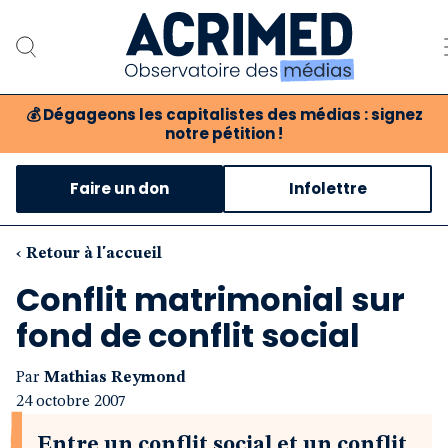
💰
Dégageons les capitalistes des médias : signez
notre pétition !
Notre association
Faire un don
Infolettre
Notre critique des médias
Nos propositions
‹ Retour à l'accueil
Conflit matrimonial sur
Notre revue
fond de conflit social
Boutique
Par
Mathias Reymond
24 octobre 2007
Entre un conflit social et un conflit