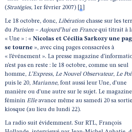
(
Stratégies
, 1er février 2007)
[
1
]
Le 18 octobre, donc,
Libération
chasse sur les ter
du
Parisien – Aujourd’hui en France
qui titrait à l
« Une » : «
Nicolas et Cécilia Sarkozy une pa
se tourne
», avec cinq pages consacrées à
« l’événement ». La presse magazine d’informati
n’est pas en reste : le 18 octobre, comme un seul
homme,
L’Express
,
Le Nouvel Observateur
,
Le Poi
puis le 20,
Marianne
, font aussi leur Une, d’une
manière ou d’une autre sur le sujet. Le magazine
féminin
Elle
avance même au samedi 20 sa sorti
kiosque (au lieu du lundi 22).
La radio suit évidemment. Sur RTL, François