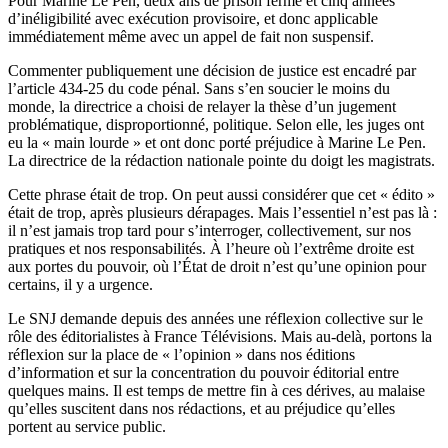
Pour Marine Le Pen, deux ans de prison ferme et cinq années
d’inéligibilité avec exécution provisoire, et donc applicable
immédiatement même avec un appel de fait non suspensif.
Commenter publiquement une décision de justice est encadré par
l’article 434-25 du code pénal. Sans s’en soucier le moins du
monde, la directrice a choisi de relayer la thèse d’un jugement
problématique, disproportionné, politique. Selon elle, les juges ont
eu la « main lourde » et ont donc porté préjudice à Marine Le Pen.
La directrice de la rédaction nationale pointe du doigt les magistrats.
Cette phrase était de trop. On peut aussi considérer que cet « édito »
était de trop, après plusieurs dérapages. Mais l’essentiel n’est pas là :
il n’est jamais trop tard pour s’interroger, collectivement, sur nos
pratiques et nos responsabilités. À l’heure où l’extrême droite est
aux portes du pouvoir, où l’État de droit n’est qu’une opinion pour
certains, il y a urgence.
Le SNJ demande depuis des années une réflexion collective sur le
rôle des éditorialistes à France Télévisions. Mais au-delà, portons la
réflexion sur la place de « l’opinion » dans nos éditions
d’information et sur la concentration du pouvoir éditorial entre
quelques mains. Il est temps de mettre fin à ces dérives, au malaise
qu’elles suscitent dans nos rédactions, et au préjudice qu’elles
portent au service public.