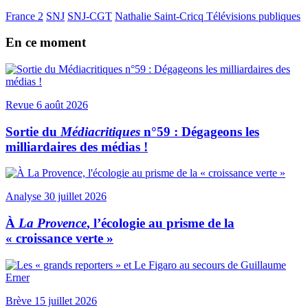
France 2
SNJ
SNJ-CGT
Nathalie Saint-Cricq
Télévisions publiques
En ce moment
Revue
6 août 2026
Sortie du
Médiacritiques
n°59 : Dégageons les
milliardaires des médias !
Analyse
30 juillet 2026
À
La Provence
, l’écologie au prisme de la
« croissance verte »
Brève
15 juillet 2026