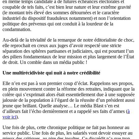
en même temps candidate à de futures échéances électorales et
coupable de tels faits, c’est bien leur nature et leur extrême gravité
(le montant très élevé des sommes détournées et le caractère
industriel du dispositif frauduleux notamment) et non l’orientation
politique des prévenus qui ont conduit à la lourdeur de la
condamnation.
Au-delà de la trivialité de la remarque de notre éditorialiste de choc,
elle reprochait en creux aux juges d’avoir respecté une stricte
séparation des sphères partisanes et judiciaires, qui est pourtant l’un
des piliers fondamentaux de leur mission et plus largement de l’État
de droit. Un comble dans un média public !
Une multirécidiviste qui nuit à notre crédibilité
Elle n’en est pas à son premier coup d’éclat. Rappelons ses propos,
en plein mouvement contre la réforme des retraites, indiquant que la
colère qui s’exprimait alors était essentiellement due à une supposée
jalousie de la population à l’égard de la réussite d’un président aussi
jeune que brillant. Quelle analyse… Le média Blast s’en est
d’ailleurs fait l’écho dernièrement et a rappelé ses faits d’armes (
à
voir ici
).
Une fois de plus, cette chronique politique ne fait pas honneur au
service public. Une fois de plus, les salariés vont devoir essuyer au
mieux des critiques, au pire des insultes. Ce discrédit n’a que trop