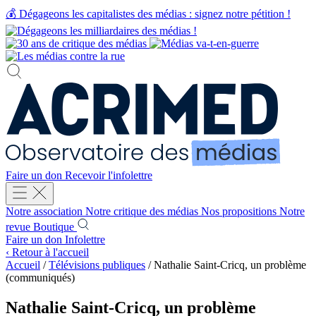
💰
Dégageons les capitalistes des médias : signez notre pétition !
Faire un don
Recevoir l'infolettre
Notre association
Notre critique des médias
Nos propositions
Notre
revue
Boutique
Faire un don
Infolettre
‹ Retour à l'accueil
Accueil
/
Télévisions publiques
/
Nathalie Saint-Cricq, un problème
(communiqués)
Nathalie Saint-Cricq, un problème