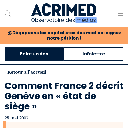
💰
Dégageons les capitalistes des médias : signez
notre pétition !
Notre association
Faire un don
Infolettre
Notre critique des médias
Nos propositions
‹ Retour à l'accueil
Comment France 2 décrit
Notre revue
Genève en « état de
Boutique
siège »
28 mai 2003