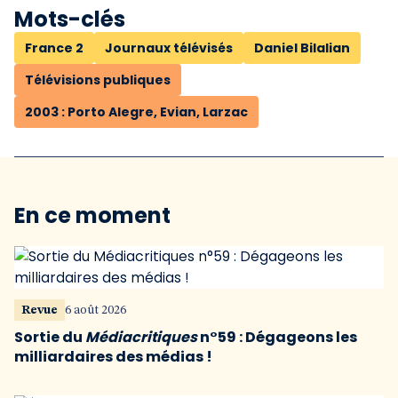
Mots-clés
France 2
Journaux télévisés
Daniel Bilalian
Télévisions publiques
2003 : Porto Alegre, Evian, Larzac
En ce moment
Revue
6 août 2026
Sortie du
Médiacritiques
n°59 : Dégageons les
milliardaires des médias !