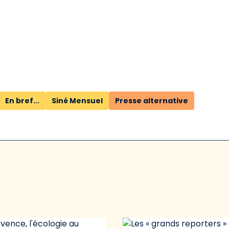
En bref...
Siné Mensuel
Presse alternative