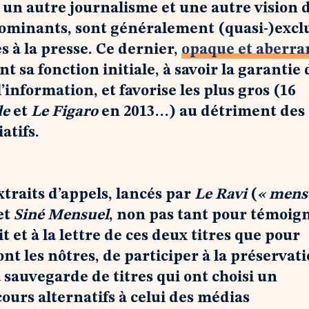
s un autre journalisme et une autre vision 
ominants, sont généralement (quasi-)excl
 à la presse. Ce dernier,
opaque et aberra
 sa fonction initiale, à savoir la garantie
l’information, et favorise les plus gros (16
de
et
Le Figaro
en 2013…) au détriment des
atifs.
traits d’appels, lancés par
Le Ravi
(
« mens
et
Siné Mensuel
, non pas tant pour témoig
it et à la lettre de ces deux titres que pour
ont les nôtres, de participer à la préservat
a sauvegarde de titres qui ont choisi un
urs alternatifs à celui des médias