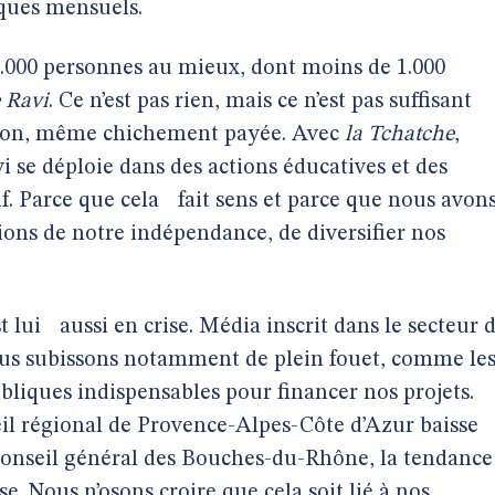
iques mensuels.
2.000 personnes au mieux, dont moins de 1.000
e Ravi
. Ce n’est pas rien, mais ce n’est pas suffisant
ction, même chichement payée. Avec
la Tchatche
,
vi se déploie dans des actions éducatives et des
if. Parce que cela fait sens et parce que nous avon
itions de notre indépendance, de diversifier nos
 lui aussi en crise. Média inscrit dans le secteur 
nous subissons notamment de plein fouet, comme le
ubliques indispensables pour financer nos projets.
il régional de Provence-Alpes-Côte d’Azur baisse
onseil général des Bouches-du-Rhône, la tendance
se. Nous n’osons croire que cela soit lié à nos