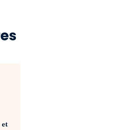
res
 et