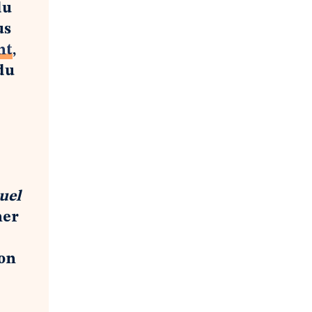
du
us
nt
,
 du
uel
ner
ion