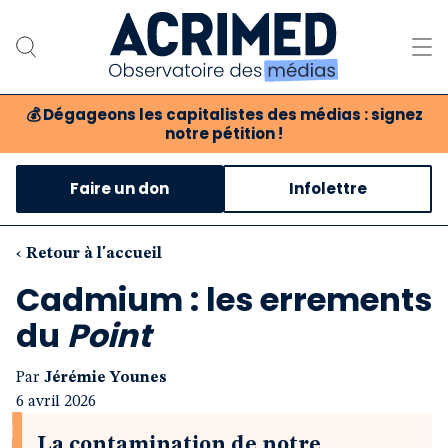
💰
Dégageons les capitalistes des médias : signez
notre pétition !
Notre association
Faire un don
Infolettre
Notre critique des médias
Nos propositions
‹ Retour à l'accueil
Cadmium : les errements
Notre revue
du
Point
Boutique
Par
Jérémie Younes
6 avril 2026
La contamination de notre