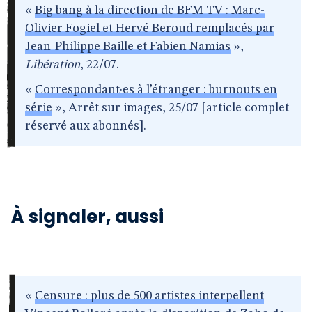
«
Big bang à la direction de BFM TV : Marc-
Olivier Fogiel et Hervé Beroud remplacés par
Jean-Philippe Baille et Fabien Namias
»,
Libération
, 22/07.
«
Correspondant·es à l’étranger : burnouts en
série
», Arrêt sur images, 25/07 [article complet
réservé aux abonnés].
À signaler, aussi
«
Censure : plus de 500 artistes interpellent