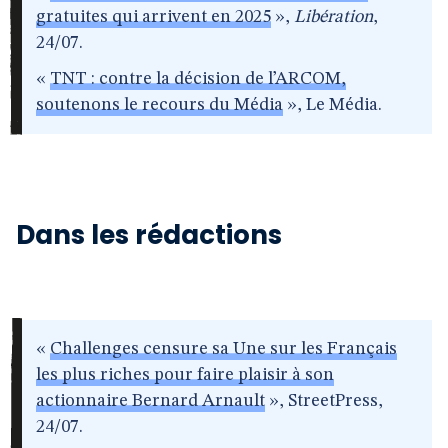
gratuites qui arrivent en 2025
»,
Libération
,
24/07.
«
TNT : contre la décision de l’ARCOM,
soutenons le recours du Média
», Le Média.
Dans les rédactions
«
Challenges censure sa Une sur les Français
les plus riches pour faire plaisir à son
actionnaire Bernard Arnault
», StreetPress,
24/07.