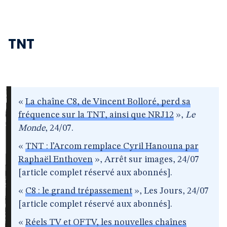
TNT
«
La chaîne C8, de Vincent Bolloré, perd sa
fréquence sur la TNT, ainsi que NRJ12
»,
Le
Monde
, 24/07.
«
TNT : l’Arcom remplace Cyril Hanouna par
Raphaël Enthoven
», Arrêt sur images, 24/07
[article complet réservé aux abonnés].
«
C8 : le grand trépassement
», Les Jours, 24/07
[article complet réservé aux abonnés].
«
Réels TV et OFTV, les nouvelles chaînes