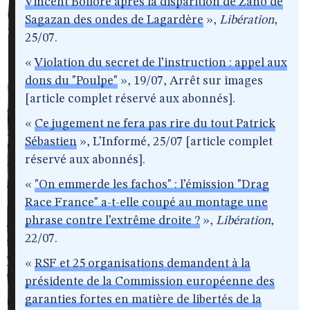
Vincent Bolloré après la disparition de Zaho de
Sagazan des ondes de Lagardère
»,
Libération
,
25/07.
«
Violation du secret de l’instruction : appel aux
dons du "Poulpe"
», 19/07, Arrêt sur images
[article complet réservé aux abonnés].
«
Ce jugement ne fera pas rire du tout Patrick
Sébastien
», L’Informé, 25/07 [article complet
réservé aux abonnés].
«
"On emmerde les fachos" : l’émission "Drag
Race France" a-t-elle coupé au montage une
phrase contre l’extrême droite ?
»,
Libération
,
22/07.
«
RSF et 25 organisations demandent à la
présidente de la Commission européenne des
garanties fortes en matière de libertés de la