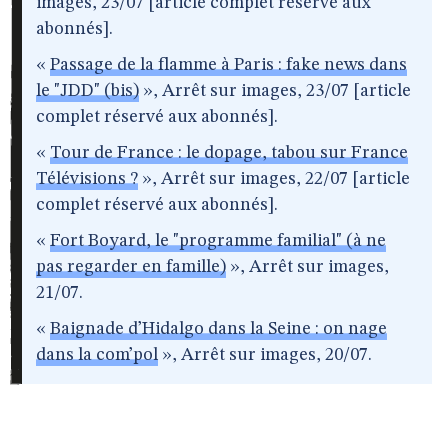
images, 23/07 [article complet réservé aux
abonnés].
«
Passage de la flamme à Paris : fake news dans
le "JDD" (bis)
», Arrêt sur images, 23/07 [article
complet réservé aux abonnés].
«
Tour de France : le dopage, tabou sur France
Télévisions ?
», Arrêt sur images, 22/07 [article
complet réservé aux abonnés].
«
Fort Boyard, le "programme familial" (à ne
pas regarder en famille)
», Arrêt sur images,
21/07.
«
Baignade d’Hidalgo dans la Seine : on nage
dans la com’pol
», Arrêt sur images, 20/07.