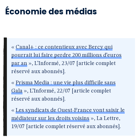
Économie des médias
«
Canal+ : ce contentieux avec Bercy qui
pourrait lui faire perdre 200 millions d’euros
par an
», L’Informé, 23/07 [article complet
réservé aux abonnés].
«
Prisma Media : une vie plus difficile sans
Gala
», L’Informé, 22/07 [article complet
réservé aux abonnés].
«
Les syndicats de Ouest-France vont saisir le
médiateur sur les droits voisins
», La Lettre,
19/07 [article complet réservé aux abonnés].