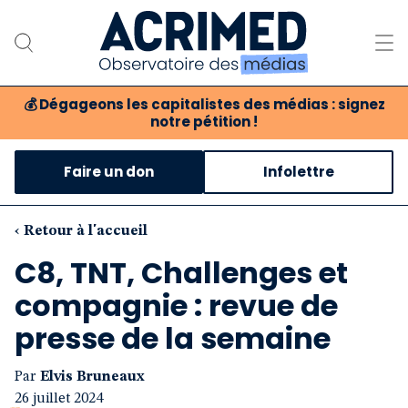
💰
Dégageons les capitalistes des médias : signez
notre pétition !
Notre association
Faire un don
Infolettre
Notre critique des médias
Nos propositions
‹ Retour à l'accueil
C8, TNT, Challenges et
Notre revue
compagnie : revue de
Boutique
presse de la semaine
Par
Elvis Bruneaux
26 juillet 2024