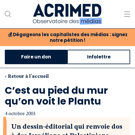
💰
Dégageons les capitalistes des médias : signez
notre pétition !
Notre association
Faire un don
Infolettre
Notre critique des médias
Nos propositions
‹ Retour à l'accueil
C’est au pied du mur
Notre revue
qu’on voit le Plantu
Boutique
4 octobre 2003
Un dessin-éditorial qui renvoie dos