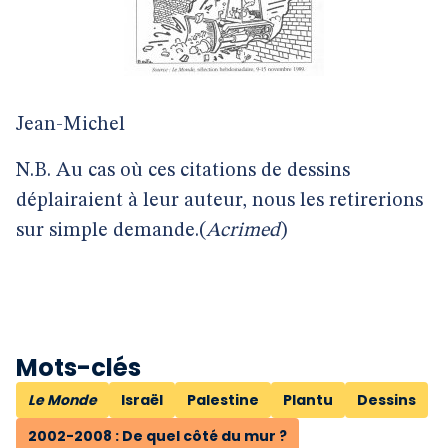
Jean-Michel
N.B. Au cas où ces citations de dessins
déplairaient à leur auteur, nous les retirerions
sur simple demande.(
Acrimed
)
Mots-clés
Le Monde
Israël
Palestine
Plantu
Dessins
2002-2008 : De quel côté du mur ?