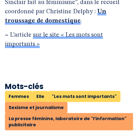
Sinclair fait au féminisme”, dans le recueil
coordonné par Christine Delphy :
Un
troussage de domestique
.
–
L’article
sur le site « Les mots sont
importants »
Mots-clés
Femmes
Elle
"Les mots sont importants"
Sexisme et journalisme
La presse féminine, laboratoire de "l’information"
publicitaire