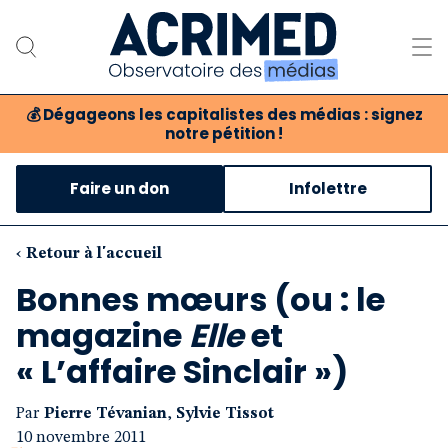
💰
Dégageons les capitalistes des médias : signez
notre pétition !
Notre association
Faire un don
Infolettre
Notre critique des médias
Nos propositions
‹ Retour à l'accueil
Bonnes mœurs (ou : le
Notre revue
magazine
Elle
et
Boutique
« L’affaire Sinclair »)
Par
Pierre Tévanian
,
Sylvie Tissot
10 novembre 2011