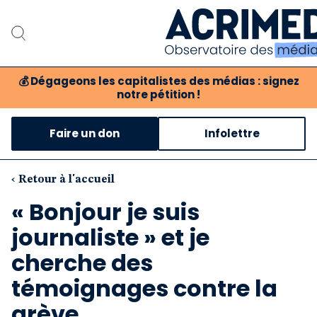
💰
Dégageons les capitalistes des médias : signez
notre pétition !
Notre association
Faire un don
Infolettre
Notre critique des médi
Nos propositions
‹ Retour à l'accueil
« Bonjour je suis
Notre revue
journaliste » et je
Boutique
cherche des
témoignages contre la
grève