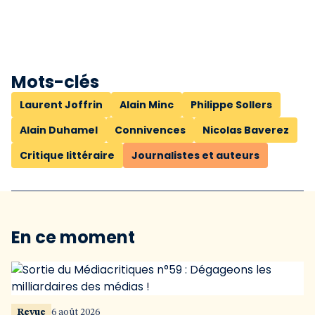
Mots-clés
Laurent Joffrin
Alain Minc
Philippe Sollers
Alain Duhamel
Connivences
Nicolas Baverez
Critique littéraire
Journalistes et auteurs
En ce moment
Revue
6 août 2026