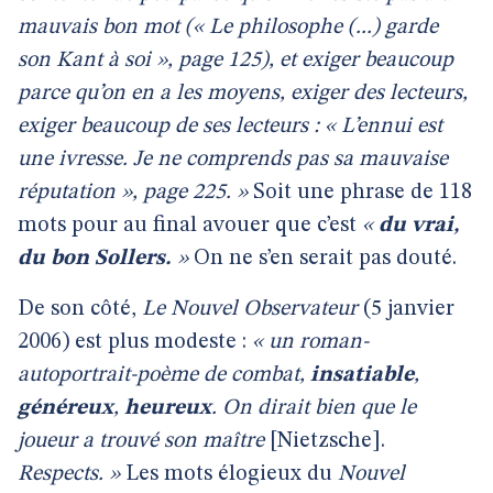
mauvais bon mot (« Le philosophe (...) garde
son Kant à soi », page 125), et exiger beaucoup
parce qu’on en a les moyens, exiger des lecteurs,
exiger beaucoup de ses lecteurs : « L’ennui est
une ivresse. Je ne comprends pas sa mauvaise
réputation », page 225. »
Soit une phrase de 118
mots pour au final avouer que c’est
«
du vrai,
du bon Sollers.
»
On ne s’en serait pas douté.
De son côté,
Le Nouvel Observateur
(5 janvier
2006) est plus modeste :
« un roman-
autoportrait-poème de combat,
insatiable
,
généreux
,
heureux
. On dirait bien que le
joueur a trouvé son maître
[Nietzsche].
Respects. »
Les mots élogieux du
Nouvel