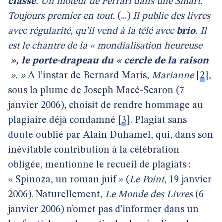
classe
. Un moteur de Ferrari dans une Smart.
Toujours premier en tout.
(...)
Il publie des livres
avec régularité, qu’il vend à la télé avec
brio
. Il
est le chantre de la « mondialisation heureuse
», le porte-drapeau du « cercle de la raison
». »
A l’instar de Bernard Maris,
Marianne
[
2
]
,
sous la plume de Joseph Macé-Scaron (7
janvier 2006), choisit de rendre hommage au
plagiaire déjà condamné
[
3
]
. Plagiat sans
doute oublié par Alain Duhamel, qui, dans son
inévitable contribution à la célébration
obligée, mentionne le recueil de plagiats :
« Spinoza, un roman juif » (
Le Point
, 19 janvier
2006). Naturellement,
Le Monde des Livres
(6
janvier 2006) n’omet pas d’informer dans un