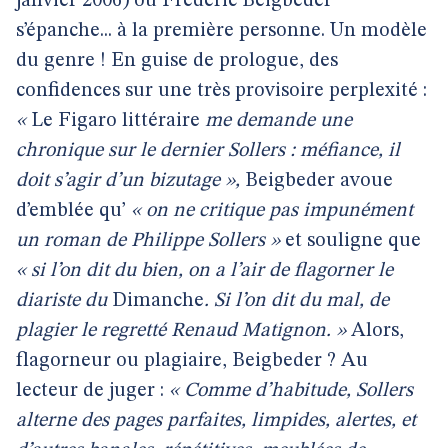
janvier 2006) où Frédéric Beigbeder
s’épanche... à la première personne. Un modèle
du genre ! En guise de prologue, des
confidences sur une très provisoire perplexité :
«
Le Figaro littéraire
me demande une
chronique sur le dernier Sollers : méfiance, il
doit s’agir d’un bizutage »,
Beigbeder avoue
d’emblée qu’
« on ne critique pas impunément
un roman de Philippe Sollers »
et souligne que
« si l’on dit du bien, on a l’air de flagorner le
diariste du
Dimanche
. Si l’on dit du mal, de
plagier le regretté Renaud Matignon. »
Alors,
flagorneur ou plagiaire, Beigbeder ? Au
lecteur de juger :
« Comme d’habitude, Sollers
alterne des pages parfaites, limpides, alertes, et