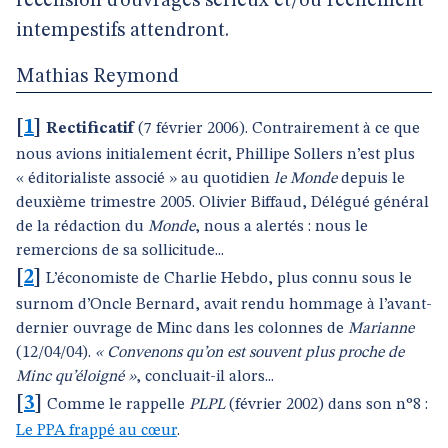
recension d’ouvrages sérieux et/ou réellement
intempestifs attendront.
Mathias Reymond
[
1
]
Rectificatif
(7 février 2006). Contrairement à ce que
nous avions initialement écrit, Phillipe Sollers n’est plus
« éditorialiste associé » au quotidien
le Monde
depuis le
deuxième trimestre 2005. Olivier Biffaud, Délégué général
de la rédaction du
Monde
, nous a alertés : nous le
remercions de sa sollicitude...
[
2
]
L’économiste de Charlie Hebdo, plus connu sous le
surnom d’Oncle Bernard, avait rendu hommage à l’avant-
dernier ouvrage de Minc dans les colonnes de
Marianne
(12/04/04).
« Convenons qu’on est souvent plus proche de
Minc qu’éloigné »
, concluait-il alors...
[
3
]
Comme le rappelle
PLPL
(février 2002) dans son n°8 :
Le PPA frappé au cœur
.