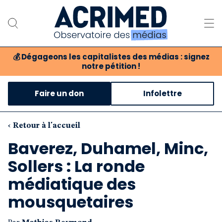
💰
Dégageons les capitalistes des médias : signez
notre pétition !
Notre association
Faire un don
Infolettre
Notre critique des médias
Nos propositions
‹ Retour à l'accueil
Baverez, Duhamel, Minc,
Notre revue
Sollers : La ronde
Boutique
médiatique des
mousquetaires