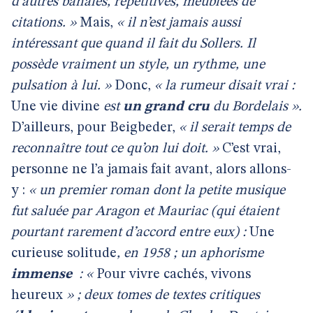
d’autres banales, répétitives, meublées de
citations. »
Mais,
« il n’est jamais aussi
intéressant que quand il fait du Sollers. Il
possède vraiment un style, un rythme, une
pulsation à lui. »
Donc,
« la rumeur disait vrai :
Une vie divine
est
un grand cru
du Bordelais ».
D’ailleurs, pour Beigbeder,
« il serait temps de
reconnaître tout ce qu’on lui doit. »
C’est vrai,
personne ne l’a jamais fait avant, alors allons-
y :
« un premier roman dont la petite musique
fut saluée par Aragon et Mauriac (qui étaient
pourtant rarement d’accord entre eux) :
Une
curieuse solitude
, en 1958 ; un aphorisme
immense
: «
Pour vivre cachés, vivons
heureux
» ; deux tomes de textes critiques