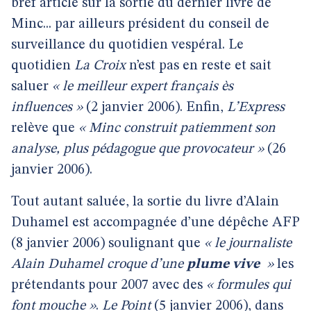
bref article sur la sortie du dernier livre de
Minc... par ailleurs président du conseil de
surveillance du quotidien vespéral. Le
quotidien
La Croix
n’est pas en reste et sait
saluer
« le meilleur expert français ès
influences »
(2 janvier 2006). Enfin,
L’Express
relève que
« Minc construit patiemment son
analyse, plus pédagogue que provocateur »
(26
janvier 2006).
Tout autant saluée, la sortie du livre d’Alain
Duhamel est accompagnée d’une dépêche AFP
(8 janvier 2006) soulignant que
« le journaliste
Alain Duhamel croque d’une
plume vive
»
les
prétendants pour 2007 avec des
« formules qui
font mouche »
.
Le Point
(5 janvier 2006), dans