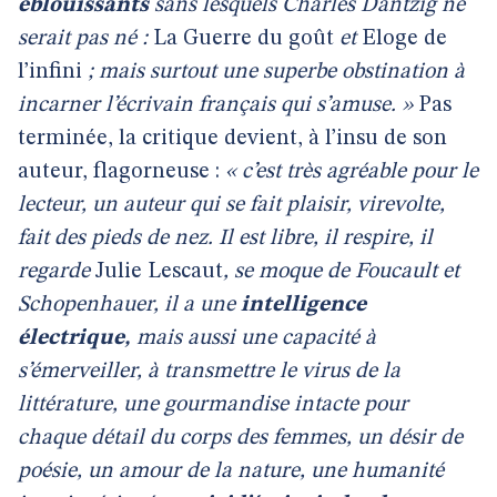
éblouissants
sans lesquels Charles Dantzig ne
serait pas né :
La
Guerre du goût
et
Eloge de
l’infini
; mais surtout une superbe obstination à
incarner l’écrivain français qui s’amuse. »
Pas
terminée, la critique devient, à l’insu de son
auteur, flagorneuse :
« c’est très agréable pour le
lecteur, un auteur qui se fait plaisir, virevolte,
fait des pieds de nez. Il est libre, il respire, il
regarde
Julie Lescaut
, se moque de Foucault et
Schopenhauer, il a une
intelligence
électrique,
mais aussi une capacité à
s’émerveiller, à transmettre le virus de la
littérature, une gourmandise intacte pour
chaque détail du corps des femmes, un désir de
poésie, un amour de la nature, une humanité