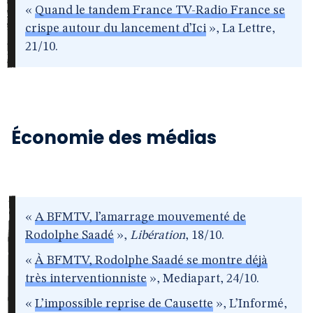
«
Quand le tandem France TV-Radio France se
crispe autour du lancement d’Ici
», La Lettre,
21/10.
Économie des médias
«
A BFMTV, l’amarrage mouvementé de
Rodolphe Saadé
»,
Libération
, 18/10.
«
À BFMTV, Rodolphe Saadé se montre déjà
très interventionniste
», Mediapart, 24/10.
«
L’impossible reprise de Causette
», L’Informé,