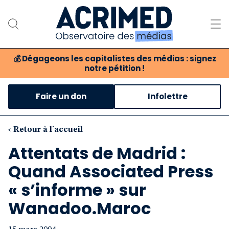
💰
Dégageons les capitalistes des médias : signez
notre pétition !
Notre association
Faire un don
Infolettre
Notre critique des médias
Nos propositions
‹ Retour à l'accueil
Attentats de Madrid :
Notre revue
Quand Associated Press
Boutique
« s’informe » sur
Wanadoo.Maroc