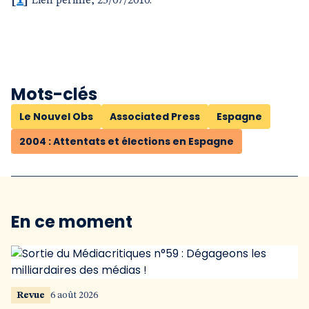
[
1
]
Lien périmé, 25/07/2010.
Mots-clés
Le Nouvel Obs
Associated Press
Espagne
2004 : Attentats et élections en Espagne
En ce moment
Revue
6 août 2026