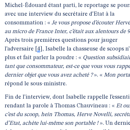
Michel-Édouard étant parti, le reportage se pour
avec une interview du secrétaire d’Etat à la
consommation : «
Je vous propose d’écouter Hervé
au micro de France Inter, c’était aux alentours de 
Après trois premières questions pour jauger
l’adversaire
[
4
]
, Isabelle la chasseuse de scoops n’
plus et fait parler la poudre : «
Question subsidiai
tant que consommateur, est-ce que vous vous rappe
dernier objet que vous avez acheté ?
». «
Mon porta
répond le sous-ministre.
Fin de l’interview, dont Isabelle rappelle l’essent
rendant la parole à Thomas Chauvineau : «
Et oui
c’est du scoop, hein Thomas, Herve Novelli, secrét
d’Etat, achète lui-même son portable !
». Un derni