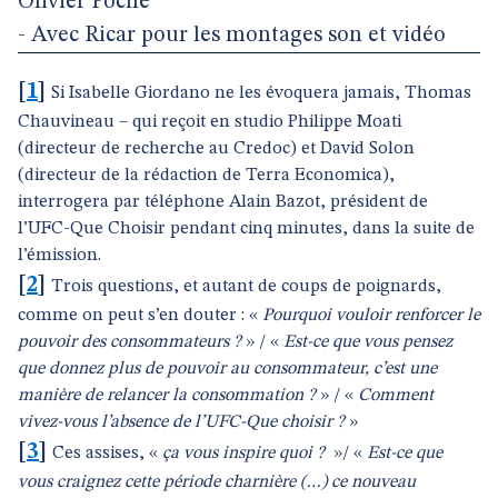
Olivier Poche
- Avec Ricar pour les montages son et vidéo
[
1
]
Si Isabelle Giordano ne les évoquera jamais, Thomas
Chauvineau – qui reçoit en studio Philippe Moati
(directeur de recherche au Credoc) et David Solon
(directeur de la rédaction de Terra Economica),
interrogera par téléphone Alain Bazot, président de
l’UFC-Que Choisir pendant cinq minutes, dans la suite de
l’émission.
[
2
]
Trois questions, et autant de coups de poignards,
comme on peut s’en douter : «
Pourquoi vouloir renforcer le
pouvoir des consommateurs ?
» / «
Est-ce que vous pensez
que donnez plus de pouvoir au consommateur, c’est une
manière de relancer la consommation ?
» / «
Comment
vivez-vous l’absence de l’UFC-Que choisir ?
»
[
3
]
Ces assises, «
ça vous inspire quoi ?
»/ «
Est-ce que
vous craignez cette période charnière (…) ce nouveau