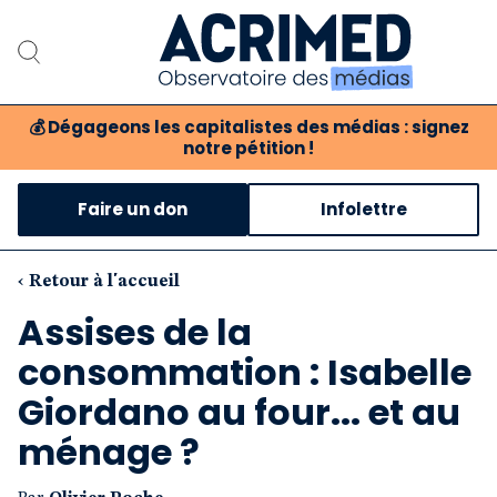
💰
Dégageons les capitalistes des médias : signez
notre pétition !
Notre association
Faire un don
Infolettre
Notre critique des médias
Nos propositions
‹ Retour à l'accueil
Assises de la
Notre revue
consommation : Isabelle
Boutique
Giordano au four... et au
ménage ?