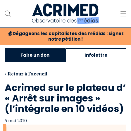
💰
Dégageons les capitalistes des médias : signez
notre pétition !
Notre association
Faire un don
Infolettre
Notre critique des médias
Nos propositions
‹ Retour à l'accueil
Acrimed sur le plateau d’
Notre revue
« Arrêt sur images »
Boutique
(l’intégrale en 10 vidéos)
5 mai 2010