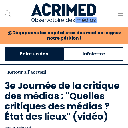
💰
Dégageons les capitalistes des médias : signez
notre pétition !
Notre association
Faire un don
Infolettre
Notre critique des médias
Nos propositions
‹ Retour à l'accueil
3e Journée de la critique
Notre revue
des médias : "Quelles
Boutique
critiques des médias ?
État des lieux" (vidéo)