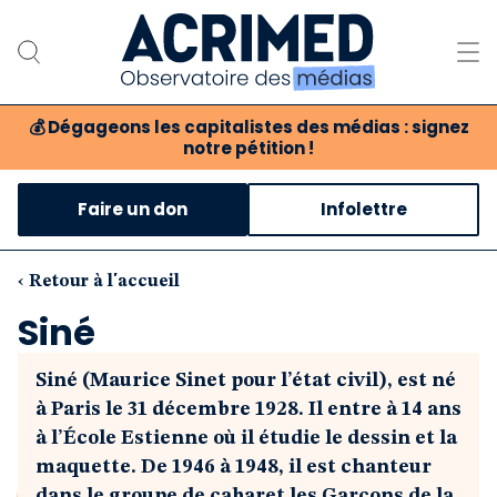
💰
Dégageons les capitalistes des médias : signez
notre pétition !
Notre association
Faire un don
Infolettre
Notre critique des médias
Nos propositions
‹ Retour à l'accueil
Siné
Notre revue
Siné (Maurice Sinet pour l’état civil), est né
Boutique
à Paris le 31 décembre 1928. Il entre à 14 ans
à l’École Estienne où il étudie le dessin et la
maquette. De 1946 à 1948, il est chanteur
dans le groupe de cabaret les Garçons de la