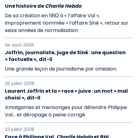
Une histoire de
Charlie Hebdo
De sa création en 1992 à « l’affaire Val »,
improprement nommée « l’affaire Siné », retour sur
seize années de normalisation.
1er août 2008
Joffrin, journaliste, juge de Siné : une question
« factuelle », dit-il
Une grande leçon de journalisme par omission.
26 juillet 2008
Laurent Joffrin et la « race » juive : un mot « mal
choisi », dit-il
Amalgames et mensonges pour défendre Philippe
Val... et dérapage à peine corrigé.
23 juillet 2008
Face à Philippe Val,
Charlie Hebdo
et BHL,