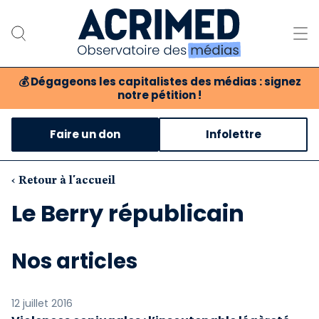
💰
Dégageons les capitalistes des médias : signez
notre pétition !
Notre association
Faire un don
Infolettre
Notre critique des médias
Nos propositions
‹ Retour à l'accueil
Le Berry républicain
Notre revue
Boutique
Nos articles
12 juillet 2016